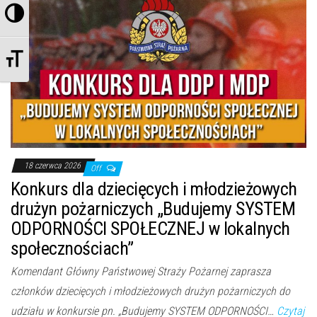
Przełącz wysoki kontrast
Zmień rozmiar czcionek
18 czerwca 2026
Off
Konkurs dla dziecięcych i młodzieżowych
drużyn pożarniczych „Budujemy SYSTEM
ODPORNOŚCI SPOŁECZNEJ w lokalnych
społecznościach”
Komendant Główny Państwowej Straży Pożarnej zaprasza
członków dziecięcych i młodzieżowych drużyn pożarniczych do
udziału w konkursie pn. „Budujemy SYSTEM ODPORNOŚCI…
Czytaj