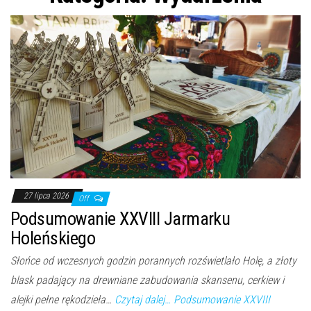
n
27 lipca 2026
Off
Podsumowanie XXVIII Jarmarku
Holeńskiego
Słońce od wczesnych godzin porannych rozświetlało Holę, a złoty
blask padający na drewniane zabudowania skansenu, cerkiew i
alejki pełne rękodzieła…
Czytaj dalej…
Podsumowanie XXVIII