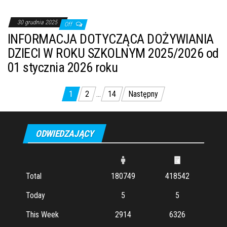
30 grudnia 2025
Off
INFORMACJA DOTYCZĄCA DOŻYWIANIA
DZIECI W ROKU SZKOLNYM 2025/2026 od
01 stycznia 2026 roku
1
2
…
14
Następny
Nawigacja po wpisach
ODWIEDZAJĄCY
Total
180749
418542
Today
5
5
This Week
2914
6326