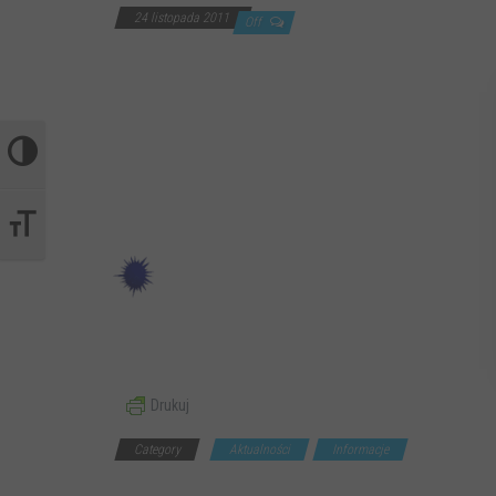
24 listopada 2011
Off
Przełącz wysoki kontrast
Zmień rozmiar czcionek
Drukuj
Category
Aktualności
Informacje