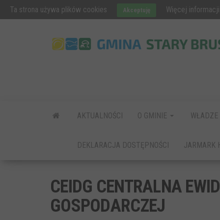
AKTUALNOŚCI
OBWIESZCZENIE WÓJTA
FUNDUSZE EURO
Ta strona używa plików cookies
Więcej informacji
Akceptuję
AKTUALNOŚCI
O GMINIE
WŁADZE
DEKLARACJA DOSTĘPNOŚCI
JARMARK 
CEIDG CENTRALNA EWID
GOSPODARCZEJ