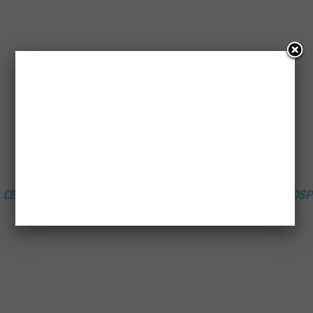
CEIDG
CENTRALNA EWIDENCJA I INFORMACJA O DZIAŁALNOŚCI GOS