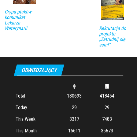
Grypa ptaków-
komunikat
Lekarza
Weterynarii
Rekrutacja do
projektu
„Zatrudnij się
sam!”
ODWIEDZAJĄCY
Total
180693
418454
Today
29
29
This Week
3317
7483
This Month
15611
35673