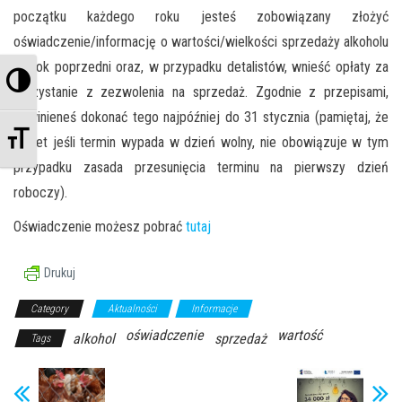
początku każdego roku jesteś zobowiązany złożyć
oświadczenie/informację o wartości/wielkości sprzedaży alkoholu
za rok poprzedni oraz, w przypadku detalistów, wnieść opłaty za
Przełącz wysoki kontrast
korzystanie z zezwolenia na sprzedaż. Zgodnie z przepisami,
powinieneś dokonać tego najpóźniej do 31 stycznia (pamiętaj, że
Zmień rozmiar czcionek
nawet jeśli termin wypada w dzień wolny, nie obowiązuje w tym
przypadku zasada przesunięcia terminu na pierwszy dzień
roboczy).
Oświadczenie możesz pobrać
tutaj
Drukuj
Category
Aktualności
Informacje
oświadczenie
wartość
alkohol
sprzedaż
Tags