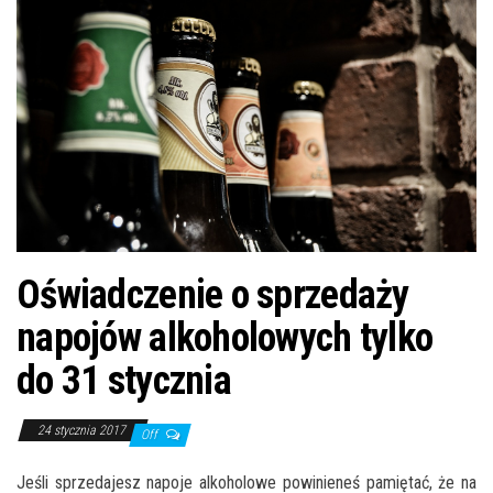
n
Oświadczenie o sprzedaży
napojów alkoholowych tylko
do 31 stycznia
24 stycznia 2017
Off
Jeśli sprzedajesz napoje alkoholowe powinieneś pamiętać, że na