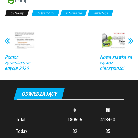
Drukuj
Category
Aktualności
Informacje
Inwestycje
Wydarzenia
Pomoc
Nowa stawka za
żywnościowa
wywóz
edycja 2026
nieczystości
ODWIEDZAJĄCY
Total
180696
418460
Today
32
35