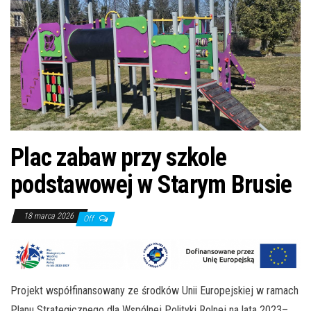
n
Plac zabaw przy szkole
podstawowej w Starym Brusie
18 marca 2026
Off
Projekt współfinansowany ze środków Unii Europejskiej w ramach
Planu Strategicznego dla Wspólnej Polityki Rolnej na lata 2023–