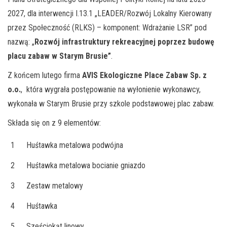
2027, dla interwencji I.13.1 „LEADER/Rozwój Lokalny Kierowany
przez Społeczność (RLKS) – komponent: Wdrażanie LSR” pod
nazwą: „
Rozwój infrastruktury rekreacyjnej poprzez budowę
placu zabaw w Starym Brusie”
.
Z końcem lutego firma
AVIS Ekologiczne Place Zabaw Sp. z
o.o.
, która wygrała postępowanie na wyłonienie wykonawcy,
wykonała w Starym Brusie przy szkole podstawowej plac zabaw.
Składa się on z 9 elementów:
1
Huśtawka metalowa podwójna
2
Huśtawka metalowa bocianie gniazdo
3
Zestaw metalowy
4
Huśtawka
5
Sześciokąt linowy