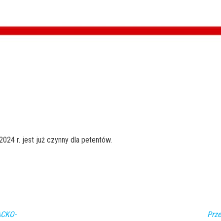
024 r. jest już czynny dla petentów.
CKO-
Prz