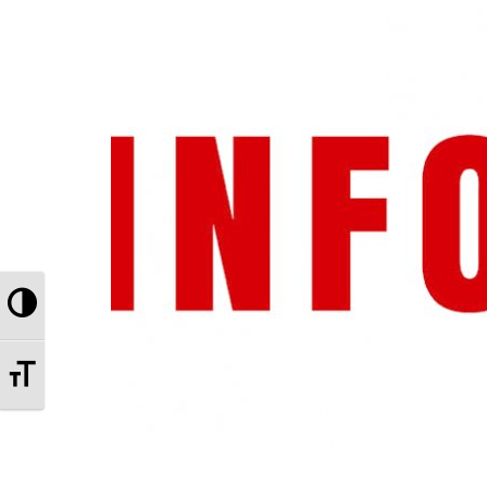
Przełącz wysoki kontrast
Zmień rozmiar czcionek