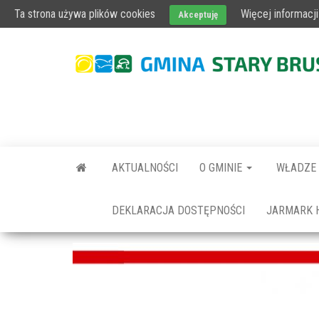
AKTUALNOŚCI
OBWIESZCZENIE WÓJTA
FUNDUSZE EURO
Ta strona używa plików cookies
Więcej informacji
Akceptuję
AKTUALNOŚCI
O GMINIE
WŁADZE
DEKLARACJA DOSTĘPNOŚCI
JARMARK 