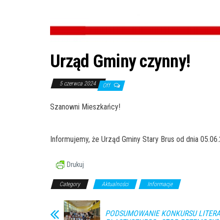
Urząd Gminy czynny!
5 czerwca 2024
Off
Szanowni Mieszkańcy!
Informujemy, że Urząd Gminy Stary Brus od dnia 05.06.2
Drukuj
Category
Aktualności
Informacje
PODSUMOWANIE KONKURSU LITERA