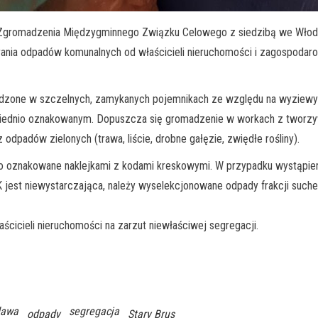
6 Zgromadzenia Międzygminnego Związku Celowego z siedzibą we Włoda
rania odpadów komunalnych od właścicieli nieruchomości i zagospodaro
zone w szczelnych, zamykanych pojemnikach ze względu na wyziewy i e
ednio oznakowanym. Dopuszcza się gromadzenie w workach z tworzyw
dpadów zielonych (trawa, liście, drobne gałęzie, zwiędłe rośliny).
io oznakowane naklejkami z kodami kreskowymi. W przypadku wystąpieni
jest niewystarczająca, należy wyselekcjonowane odpady frakcji such
cicieli nieruchomości na zarzut niewłaściwej segregacji.
dawa
segregacja
odpady
Stary Brus