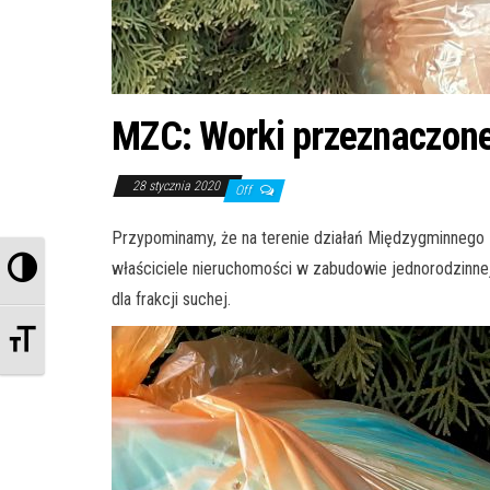
MZC: Worki przeznaczone
28 stycznia 2020
Off
Przypominamy, że na terenie działań Międzygminnego
Przełącz wysoki kontrast
właściciele nieruchomości w zabudowie jednorodzinn
dla frakcji suchej.
Zmień rozmiar czcionek