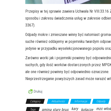
Przepisy w tej sprawie zawiera Uchwała Nr VIII.33.1
sposobu i zakresu świadczenia usług w zakresie odbie
3367).
Odpady mokre i zmieszane winny być natomiast gromad
suche również oddajemy w pojemniku twardym odpowi
jedynie w przypadku wyselekcjonowanego popiołu oraz o
Zarówno worki jak i pojemniki powinny być odpowiedn
suchych, gdy ilość worków dostarczonych przez MPGK 
ale one również powinny być odpowiednio oznaczone.
Nieprzestrzeganie powyższych zasad może narazić właś
Drukuj
Category
Aktualności
Informacje
Odpady
kary
mzc wło
gmina stary brus
kołacze
Tags