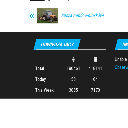
Rusza nabór wniosków!
ODWIEDZAJĄCY
IN
Unable
Obserw
Total
180461
418141
Today
53
64
This Week
3085
7170
This Month
15379
35360