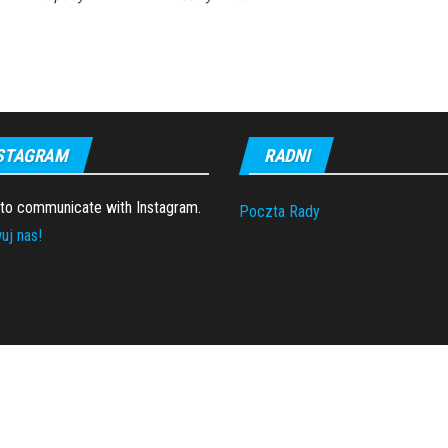
STAGRAM
RADNI
 to communicate with Instagram.
Poczta Rady
uj nas!
Proudly powered by
WordPress
|
Theme:
Envo Magazine