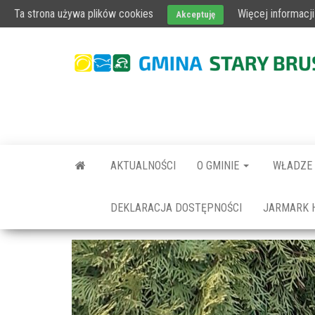
AKTUALNOŚCI
OBWIESZCZENIE WÓJTA
FUNDUSZE EURO
Ta strona używa plików cookies
Więcej informacji
Akceptuję
AKTUALNOŚCI
O GMINIE
WŁADZE
DEKLARACJA DOSTĘPNOŚCI
JARMARK 